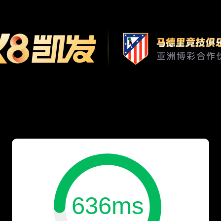
636ms