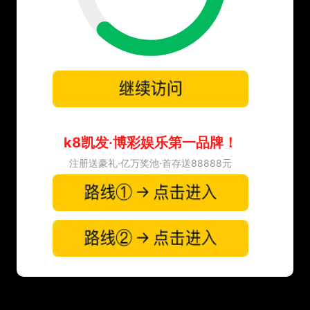
k8凯发·博彩娱乐第一品牌！
注册送豪礼·亿万奖池·首存送88888元